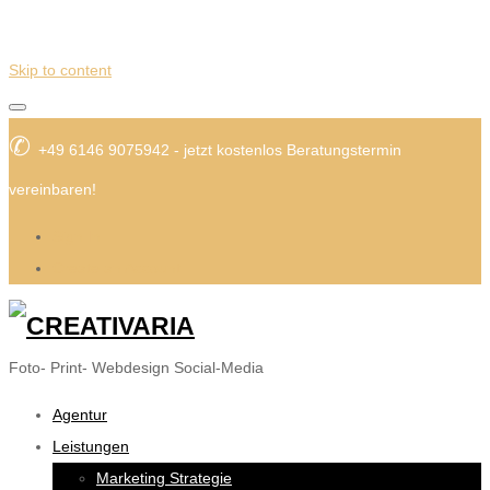
Skip to content
✆
+49 6146 9075942 - jetzt kostenlos Beratungstermin
vereinbaren!
Sign In
Create an Account
Foto- Print- Webdesign Social-Media
Agentur
Leistungen
Marketing Strategie